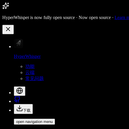
HyperWhisper is now fully open source ·
Now open source ·
Learn 
HyperWhisper
功能
云端
常见问题
下载
open navigation menu