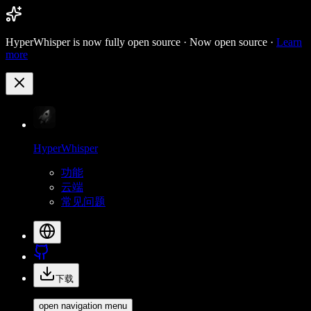
HyperWhisper is now fully open source ·
Now open source ·
Learn
more
HyperWhisper
功能
云端
常见问题
下载
open navigation menu