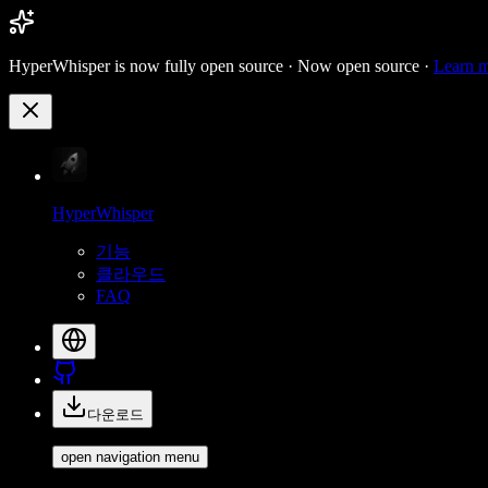
HyperWhisper is now fully open source ·
Now open source ·
Learn 
HyperWhisper
기능
클라우드
FAQ
다운로드
open navigation menu